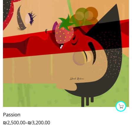
Passion
₪
2,500.00
–
₪
3,200.00