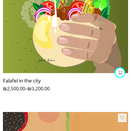
Falafel in the city
₪
2,500.00
–
₪
3,200.00